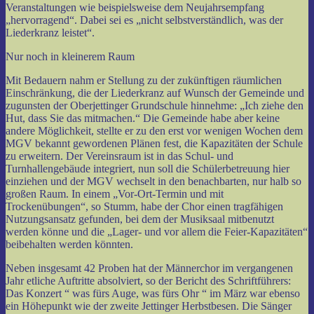
Veranstaltungen wie beispielsweise dem Neujahrsempfang
„hervorragend“. Dabei sei es „nicht selbstverständlich, was der
Liederkranz leistet“.
Nur noch in kleinerem Raum
Mit Bedauern nahm er Stellung zu der zukünftigen räumlichen
Einschränkung, die der Liederkranz auf Wunsch der Gemeinde und
zugunsten der Oberjettinger Grundschule hinnehme: „Ich ziehe den
Hut, dass Sie das mitmachen.“ Die Gemeinde habe aber keine
andere Möglichkeit, stellte er zu den erst vor wenigen Wochen dem
MGV bekannt gewordenen Plänen fest, die Kapazitäten der Schule
zu erweitern. Der Vereinsraum ist in das Schul- und
Turnhallengebäude integriert, nun soll die Schülerbetreuung hier
einziehen und der MGV wechselt in den benachbarten, nur halb so
großen Raum. In einem „Vor-Ort-Termin und mit
Trockenübungen“, so Stumm, habe der Chor einen tragfähigen
Nutzungsansatz gefunden, bei dem der Musiksaal mitbenutzt
werden könne und die „Lager- und vor allem die Feier-Kapazitäten“
beibehalten werden könnten.
Neben insgesamt 42 Proben hat der Männerchor im vergangenen
Jahr etliche Auftritte absolviert, so der Bericht des Schriftführers:
Das Konzert “ was fürs Auge, was fürs Ohr “ im März war ebenso
ein Höhepunkt wie der zweite Jettinger Herbstbesen. Die Sänger