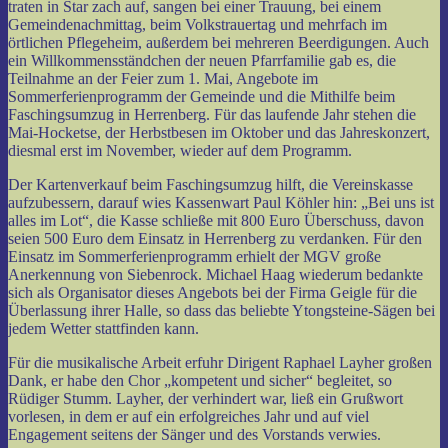
traten in Star zach auf, sangen bei einer Trauung, bei einem
Gemeindenachmittag, beim Volkstrauertag und mehrfach im
örtlichen Pflegeheim, außerdem bei mehreren Beerdigungen. Auch
ein Willkommensständchen der neuen Pfarrfamilie gab es, die
Teilnahme an der Feier zum 1. Mai, Angebote im
Sommerferienprogramm der Gemeinde und die Mithilfe beim
Faschingsumzug in Herrenberg. Für das laufende Jahr stehen die
Mai-Hocketse, der Herbstbesen im Oktober und das Jahreskonzert,
diesmal erst im November, wieder auf dem Programm.
Der Kartenverkauf beim Faschingsumzug hilft, die Vereinskasse
aufzubessern, darauf wies Kassenwart Paul Köhler hin: „Bei uns ist
alles im Lot“, die Kasse schließe mit 800 Euro Überschuss, davon
seien 500 Euro dem Einsatz in Herrenberg zu verdanken. Für den
Einsatz im Sommerferienprogramm erhielt der MGV große
Anerkennung von Siebenrock. Michael Haag wiederum bedankte
sich als Organisator dieses Angebots bei der Firma Geigle für die
Überlassung ihrer Halle, so dass das beliebte Ytongsteine-Sägen bei
jedem Wetter stattfinden kann.
Für die musikalische Arbeit erfuhr Dirigent Raphael Layher großen
Dank, er habe den Chor „kompetent und sicher“ begleitet, so
Rüdiger Stumm. Layher, der verhindert war, ließ ein Grußwort
vorlesen, in dem er auf ein erfolgreiches Jahr und auf viel
Engagement seitens der Sänger und des Vorstands verwies.