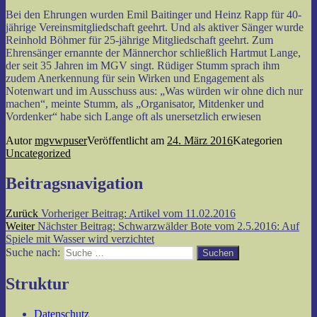
Bei den Ehrungen wurden Emil Baitinger und Heinz Rapp für 40-
jährige Vereinsmitgliedschaft geehrt. Und als aktiver Sänger wurde
Reinhold Böhmer für 25-jährige Mitgliedschaft geehrt. Zum
Ehrensänger ernannte der Männerchor schließlich Hartmut Lange,
der seit 35 Jahren im MGV singt. Rüdiger Stumm sprach ihm
zudem Anerkennung für sein Wirken und Engagement als
Notenwart und im Ausschuss aus: „Was würden wir ohne dich nur
machen“, meinte Stumm, als „Organisator, Mitdenker und
Vordenker“ habe sich Lange oft als unersetzlich erwiesen
Autor
mgvwpuser
Veröffentlicht am
24. März 2016
Kategorien
Uncategorized
Beitragsnavigation
Zurück
Vorheriger Beitrag:
Artikel vom 11.02.2016
Weiter
Nächster Beitrag:
Schwarzwälder Bote vom 2.5.2016: Auf
Spiele mit Wasser wird verzichtet
Suche nach:
Suchen
Struktur
Datenschutz