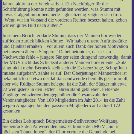
Jahren aktiv in der Vereinsarbeit. Ein Nachfolger für die
Schriftführung konnte nicht gefunden werden, was Stumm mit
etwas Galgenhumor bedauerte – gleichzeitig zeigte er sich froh:
„Wenn wir im Vorstand die vorderen Reihen besetzt halten, geben
wir ein gutes Bild nach außen.“
In seinem Bericht erklärte Stumm, dass der Männerchor wieder
zufrieden zurück blicken könne: „Wir haben unsere Auftrittsstärke
und Qualität erhalten – vor allem auch Dank der hohen Motivation
bei unseren älteren Sängern.“ Dabei betonte er, dass es an
Nachwuchs fehle – jüngere Sänger seien dringend notwendig, damit
der MGV nicht das Schicksal anderer Männerchöre erleide: „Sulz
singt nicht mehr, Berneck stellt sich die Existenzfrage, Schopfloch
musste aufgeben“, zählte er auf. Der Oberjettinger Männerchor ist
bekanntlich seit etwa der Jahrtausendwende ebenfalls geschrumpft,
aber wie Rüdiger Stumm belegte, ist die Zahl der Sänger mit etwa
22 wenigstens in den letzten Jahren stabil geblieben. Fehlende
Zugänge reduzierten demgegenüber die Gesamtzahl der
Vereinsmitglieder: Von 180 Mitgliedern im Jahr 2014 ist die Zahl
wegen Abgängen bei den passiven Mitgliedern auf aktuell 172
gesunken.
Ein dickes Lob sprach Bürgermeister-Stellvertreter Wolfgang
Siebenrock den Anwesenden aus: Er könne den MGV „nur in
höchsten Tönen loben“, der Chor vertrete die Gemeinde bei