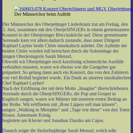
Der Männerchor beim Auftritt
Der Männerchor des Oberjettinger Liederkranz trat am Freitag, den
3. Juni, zusammen mit den OberjeSINGERs in einem gemeinsamen
Konzert in der Oberjesinger Bricciuskirche auf. Diese gemeinsame
Serenade kam vor allem dadurch zustande, dass unser Dirigent
Raphael Layher beide Chöre musikalisch anleitet. Die Auftritte der
beiden Chöre wurden toll bereichert durch die Soloeinlage der
jungen Oberjesingerin Sarah Menzel.
Obwohl wir Oberjettinger noch kurzfristig schmerzliche Ausfälle
verkraften mussten, waren wir ebenso wie die Gastgeber gut
präpariert. So gelang dann auch ein Konzert, das von den Zuhörern
von viel Beifall begleitet wurde. Ein Dank an unseren musikalischen
Chef Raphael Layher!
Nach der Eröffnung der mit dem Motto „Imagine“ überschriebenen
Serenade durch die OberjeSINGERs, die Pop und Gospel in
Englisch sangen, waren wir Männer mit unserem ersten Beitrag an
der Reihe. Wir eröffneten mit „Rote Lippen soll man küssen“,
sangen „Walking in Memphis“ und „Tage wie diese“ von den Toten
Hosen. Annemarie König
begleitete am Klavier und Jonathan Daszko am Cajon.
Danach zeigte die fünfzehnjährige Sarah Menzel, welch tolle