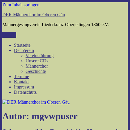
Zum Inhalt springen
DER Männerchor im Oberen Gäu
Männergesangverein Liederkranz Oberjettingen 1860 e.V.
Menü
Startseite
Der Verein
Vereinsführung
Unsere CDs
Männerchor
Geschichte
Termine
Kontakt
Impressum
Datenschutz
Autor:
mgvwpuser