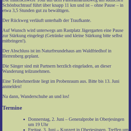
Schönbuchtrauf führt über knapp 11 km und ist – ohne Pause – in
etwa 3,5 Stunden gut zu bewältigen.
Der Rückweg verläuft unterhalb der Traufkante.
Auf Wunsch wird unterwegs am Rastplatz Jägergarten eine Pause
zur Stärkung eingelegt (Getränke und kleine Stärkung bitte selbst
mitbringen!).
Der Abschluss ist im Naturfreundehaus am Waldfriedhof in
Herrenberg geplant.
Die Sänger sind mit Partnern herzlich eingeladen, an dieser
Wanderung teilzunehmen.
Eine Teilnehmerliste liegt im Probenraum aus. Bitte bis 13. Juni
anmelden!
Na dann, Wanderschuhe an und los!
Termine
Donnerstag, 2. Juni – Generalprobe in Oberjesingen
um 19 Uhr
Freitag, 3. Juni – Konzert in Oberjesingen, Treffen um