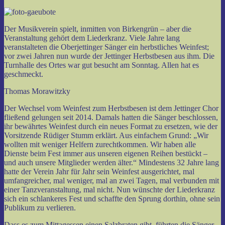
Der Musikverein spielt, inmitten von Birkengrün – aber die
Veranstaltung gehört dem Liederkranz. Viele Jahre lang
veranstalteten die Oberjettinger Sänger ein herbstliches Weinfest;
vor zwei Jahren nun wurde der Jettinger Herbstbesen aus ihm. Die
Turnhalle des Ortes war gut besucht am Sonntag. Allen hat es
geschmeckt.
Thomas Morawitzky
Der Wechsel vom Weinfest zum Herbstbesen ist dem Jettinger Chor
fließend gelungen seit 2014. Damals hatten die Sänger beschlossen,
ihr bewährtes Weinfest durch ein neues Format zu ersetzen, wie der
Vorsitzende Rüdiger Stumm erklärt. Aus einfachem Grund: „Wir
wollten mit weniger Helfern zurechtkommen. Wir haben alle
Dienste beim Fest immer aus unseren eigenen Reihen bestückt –
und auch unsere Mitglieder werden älter.“ Mindestens 32 Jahre lang
hatte der Verein Jahr für Jahr sein Weinfest ausgerichtet, mal
umfangreicher, mal weniger, mal an zwei Tagen, mal verbunden mit
einer Tanzveranstaltung, mal nicht. Nun wünschte der Liederkranz
sich ein schlankeres Fest und schaffte den Sprung dorthin, ohne sein
Publikum zu verlieren.
Dass es zum Mittagessen einen Salzbraten gibt, führten die Sänger