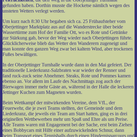
gefunden haben. Dorthin musste die Hocketse nämlich wegen des
unsteten Wetters verlegt werden.
Um kurz nach 8:30 Uhr begaben sich ca. 25 Frühaufsteher vom
Oberjettinger Marktplatz aus auf die Wanderstrecke über beide
Wassertürme zum Hof der Familie Ott, wo es Rote und Getränke
zur Stärkung gab, bevor der Weg wieder nach Oberjettingen führte.
Glücklicherweise blieb das Wetter den Wanderern zugeneigt und
man konnte den ganzen Weg zwar bei kaltem Wind, aber trockenen
Fußes bewältigen.
In der Oberjettinger Turnhalle wurde dann in den Mai gefeiert. Der
traditionelle Liederkranz-Salzbraten war wieder der Renner und
fand ruck-zuck seine Abnehmer. Steaks, Rote und Pommes kamen
ebenso an. Vor allem im Laufe des Nachmittags zog auch der
Bierwagen immer mehr Gäste an, während in der Halle die leckeren
Jettinger Kuchen zum Magneten wurden.
Beim Wettkampf der mitwirkenden Vereine, dem VfL, der
Feuerwehr, die je zwei Teams stellten, der Gemeinde und dem
Liederkranz, die jeweils ein Team am Start hatten, ging es in drei
originellen Wettbewerben mehr um Spaß und Ehre als um Preise.
Alle Teams waren mit Engagement bei der Sache, erst beim Ziehen
eines Bobbycars mit Hilfe einer aufzuwickelnden Schnur, dann
beim Transport eines Tennisballs durch einen Hindernisparcours und