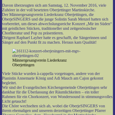
Davon überzeugten sich am Samstag, 12. November 2016, viele
Zuhörer in der voll besetzten Oberjettinger Martinskirche.
Der Männergesangverein Liederkranz Oberjettingen, die
OberjeSINGERS und die junge Solistin Sarah Menzel hatten sich
vorbereitet, um dieses abwechslungsreiche Konzert „Mir im Süden“
mit geistlichen Stücken, traditioneller und zeitgenössischer
Chorliteratur und Pop zu präsentieren.
Dirigent Raphael Layher hatte es geschafft, die Sängerinnen und
Sänger auf den Punkt fit zu machen. Heraus kam Qualität!
Männergesangverein Liederkranz
Oberjettingen
Viele Stücke wurden à-cappella vorgetragen, andere von der
Pianistin Annemarie König und Adi Mauch am Cajon gekonnt
begleitet.
Wir sind der Evangelischen Kirchengemeinde Oberjettingen sehr
dankbar für die Überlassung der Räumlichkeiten – ein toller
Rahmen für ein Chorkonzert, von Wondersound in stimmungsvolles
Licht getaucht!
Die Chöre wechselten sich ab, wobei die OberjeSINGERS von
ihrem ehemaligen und unserem derzeitigen Oberjettinger Pfarrer