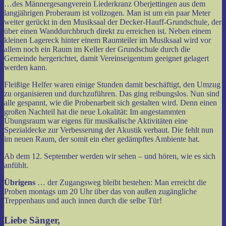
…des Männergesangverein Liederkranz Oberjettingen aus dem
langjährigen Proberaum ist vollzogen. Man ist um ein paar Meter
weiter gerückt in den Musiksaal der Decker-Hauff-Grundschule, der
über einen Wanddurchbruch direkt zu erreichen ist. Neben einem
kleinen Lagereck hinter einem Raumteiler im Musiksaal wird vor
allem noch ein Raum im Keller der Grundschule durch die
Gemeinde hergerichtet, damit Vereinseigentum geeignet gelagert
werden kann.
Fleißige Helfer waren einige Stunden damit beschäftigt, den Umzug
zu organisieren und durchzuführen. Das ging reibungslos. Nun sind
alle gespannt, wie die Probenarbeit sich gestalten wird. Denn einen
großen Nachteil hat die neue Lokalität: Im angestammten
Übungsraum war eigens für musikalische Aktivitäten eine
Spezialdecke zur Verbesserung der Akustik verbaut. Die fehlt nun
im neuen Raum, der somit ein eher gedämpftes Ambiente hat.
Ab dem 12. September werden wir sehen – und hören, wie es sich
anfühlt.
Übrigens
… der Zugangsweg bleibt bestehen: Man erreicht die
Proben montags um 20 Uhr über das von außen zugängliche
Treppenhaus und auch innen durch die selbe Tür!
Liebe Sänger,