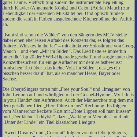
guter Laune. Vielfach trug zudem die instrumentale Begleitung
durch Klavier (Annemarie König) und Cajon (Adrian Mauch) zur
Lebendigkeit der einzelnen Musiktitel bei. Und optisch rundete
zudem die sanft in Farben ausgeleuchtete Kirchenbühne den Auftritt
ab.
„Bunt sind schon die Wälder“ von den Sängern des MGV stellte
dabei einen eher leisen Auftakt des Konzerts dar, es folgten das
flottere „Whiskey in the Jar“ – mit attraktiver Solostimme von Georg
Mauch – und eben „Mir im Süden“. Das Lied hatte es immerhin
unter die Top 20 der SWR-Hitparade geschafft und sorgte unter den
Konzertbesuchern für einige Auflacher mit dem selbstbewusst-
ironischen Text über „das kleine Volk im Süden“, das „es ein
bisschen besser drauf“ hat, als so mancher Hesse, Bayer oder
Sachse.
Die OberjeSingers traten mit „Free your Soul“ und „Imagine“ von
John Lennon auf und würdigten mit der Gospel-Hymne „My Life is
in your Hands“ den Auftrittsort. Auch der Männerchor trug dem mit
dem geistlichen Lied „Herr, führe du uns“ Rechnung. Es folgten
vom Männerchor keckere Kost mit „Rote Lippen soll man küssen“
und „Der kleine Teddybär“, dazu „Walking in Memphis“ und mit
„Unter der Linde“ ein Titel klassischen Liedguts.
„Sweet Dreams“ und „Coconut“ folgten von den OberjeSingers,