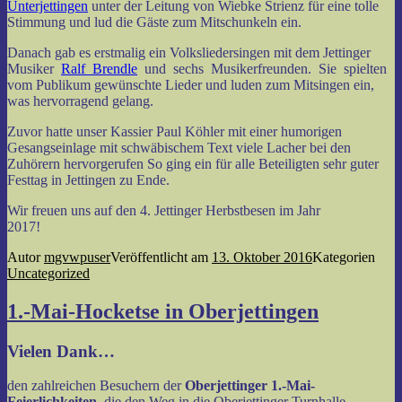
Unterjettingen
unter der Leitung von Wiebke Strienz für eine tolle
Stimmung und lud die Gäste zum Mitschunkeln ein.
Danach gab es erstmalig ein Volksliedersingen mit dem Jettinger
Musiker
Ralf Brendle
und sechs Musikerfreunden. Sie spielten
vom Publikum gewünschte Lieder und luden zum Mitsingen ein,
was hervorragend gelang.
Zuvor hatte unser Kassier Paul Köhler mit einer humorigen
Gesangseinlage mit schwäbischem Text viele Lacher bei den
Zuhörern hervorgerufen So ging ein für alle Beteiligten sehr guter
Festtag in Jettingen zu Ende.
Wir freuen uns auf den 4. Jettinger Herbstbesen im Jahr
2017!
Autor
mgvwpuser
Veröffentlicht am
13. Oktober 2016
Kategorien
Uncategorized
1.-Mai-Hocketse in Oberjettingen
Vielen Dank…
den zahlreichen Besuchern der
Oberjettinger 1.-Mai-
Feierlichkeiten
, die den Weg in die Oberjettinger Turnhalle