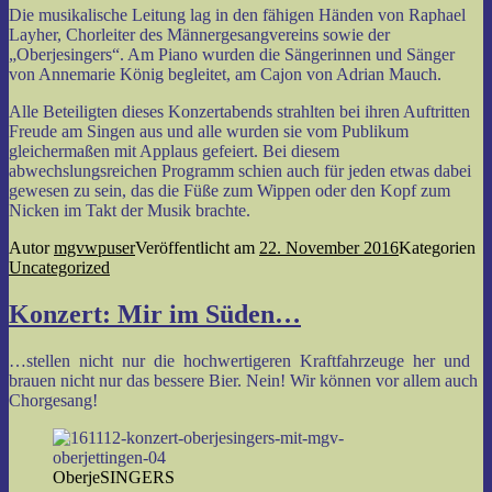
Die musikalische Leitung lag in den fähigen Händen von Raphael
Layher, Chorleiter des Männergesangvereins sowie der
„Oberjesingers“. Am Piano wurden die Sängerinnen und Sänger
von Annemarie König begleitet, am Cajon von Adrian Mauch.
Alle Beteiligten dieses Konzertabends strahlten bei ihren Auftritten
Freude am Singen aus und alle wurden sie vom Publikum
gleichermaßen mit Applaus gefeiert. Bei diesem
abwechslungsreichen Programm schien auch für jeden etwas dabei
gewesen zu sein, das die Füße zum Wippen oder den Kopf zum
Nicken im Takt der Musik brachte.
Autor
mgvwpuser
Veröffentlicht am
22. November 2016
Kategorien
Uncategorized
Konzert: Mir im Süden…
…stellen nicht nur die hochwertigeren Kraftfahrzeuge her und
brauen nicht nur das bessere Bier. Nein! Wir können vor allem auch
Chorgesang!
OberjeSINGERS