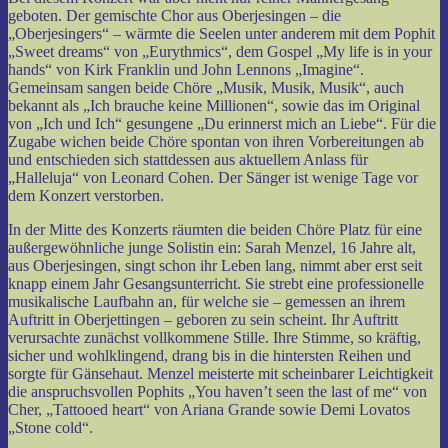
geboten. Der gemischte Chor aus Oberjesingen – die
„Oberjesingers“ – wärmte die Seelen unter anderem mit dem Pophit
„Sweet dreams“ von „Eurythmics“, dem Gospel „My life is in your
hands“ von Kirk Franklin und John Lennons „Imagine“.
Gemeinsam sangen beide Chöre „Musik, Musik, Musik“, auch
bekannt als „Ich brauche keine Millionen“, sowie das im Original
von „Ich und Ich“ gesungene „Du erinnerst mich an Liebe“. Für die
Zugabe wichen beide Chöre spontan von ihren Vorbereitungen ab
und entschieden sich stattdessen aus aktuellem Anlass für
„Halleluja“ von Leonard Cohen. Der Sänger ist wenige Tage vor
dem Konzert verstorben.
In der Mitte des Konzerts räumten die beiden Chöre Platz für eine
außergewöhnliche junge Solistin ein: Sarah Menzel, 16 Jahre alt,
aus Oberjesingen, singt schon ihr Leben lang, nimmt aber erst seit
knapp einem Jahr Gesangsunterricht. Sie strebt eine professionelle
musikalische Laufbahn an, für welche sie – gemessen an ihrem
Auftritt in Oberjettingen – geboren zu sein scheint. Ihr Auftritt
verursachte zunächst vollkommene Stille. Ihre Stimme, so kräftig,
sicher und wohlklingend, drang bis in die hintersten Reihen und
sorgte für Gänsehaut. Menzel meisterte mit scheinbarer Leichtigkeit
die anspruchsvollen Pophits „You haven’t seen the last of me“ von
Cher, „Tattooed heart“ von Ariana Grande sowie Demi Lovatos
„Stone cold“.