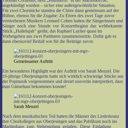
Thomas Cornelius, dem „Hausherrn“ in der Martinskirche,
angekündigt wurden – sicher eine außergewöhnliche Situation.
Für zwei Chorstücke standen die Chöre dann gemeinsam auf der
Bühne, ebenso für die Zugabe: Zu Ehren des zwei Tage zuvor
verstorbenen Musikers Leonard Cohen hatten die Sängerinnen und
Sänger noch eine Stunde vor Konzertbeginn das weltbekannte
Stück „Hallelujah“ geübt, das Raphael Layher quasi im
Vorbeigehen aus zwei Partituren zusammensetzte. Dafür gab es
dann ebensoviel Beifall wie für die Beiträge zuvor.
Gemeinsamer Auftritt
Ein besonderes Highlight war der Auftritt von Sarah Menzel. Die
16-jährige Oberjesingerin hatte sich wirklich schwierige Stücke aus
der Popmusik vorgenommen und derart souverän interpretiert, dass
man Gänsehaut bekommen konnte!
Sarah Menzel
Nach dem musikalischen Teil hatten die Männer des Liederkranz
ihre Chorkollegen aus Oberjesingen und das Publikum noch ins
Martinshaus zum Stehempfang geladen. Diese Einladung