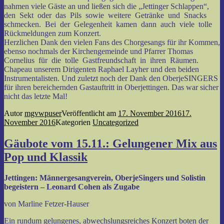
nahmen viele Gäste an und ließen sich die „Jettinger Schlappen“,
den Sekt oder das Pils sowie weitere Getränke und Snacks
schmecken. Bei der Gelegenheit kamen dann auch viele tolle
Rückmeldungen zum Konzert.
Herzlichen Dank den vielen Fans des Chorgesangs für ihr Kommen,
ebenso nochmals der Kirchengemeinde und Pfarrer Thomas
Cornelius für die tolle Gastfreundschaft in ihren Räumen.
Chapeau unserem Dirigenten Raphael Layher und den beiden
Instrumentalisten. Und zuletzt noch der Dank den OberjeSINGERS
für ihren bereichernden Gastauftritt in Oberjettingen. Das war sicher
nicht das letzte Mal!
Autor
mgvwpuser
Veröffentlicht am
17. November 2016
17.
November 2016
Kategorien
Uncategorized
Gäubote vom 15.11.: Gelungener Mix aus
Pop und Klassik
Jettingen: Männergesangverein, OberjeSingers und Solistin
begeistern – Leonard Cohen als Zugabe
von Marline Fetzer-Hauser
Ein rundum gelungenes, abwechslungsreiches Konzert boten der