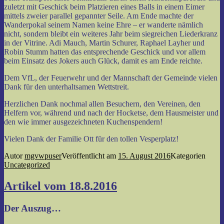
zuletzt mit Geschick beim Platzieren eines Balls in einem Eimer
mittels zweier parallel gepannter Seile. Am Ende machte der
Wanderpokal seinem Namen keine Ehre – er wanderte nämlich
nicht, sondern bleibt ein weiteres Jahr beim siegreichen Liederkranz
in der Vitrine. Adi Mauch, Martin Schurer, Raphael Layher und
Robin Stumm hatten das entsprechende Geschick und vor allem
beim Einsatz des Jokers auch Glück, damit es am Ende reichte.
Dem VfL, der Feuerwehr und der Mannschaft der Gemeinde vielen
Dank für den unterhaltsamen Wettstreit.
Herzlichen Dank nochmal allen Besuchern, den Vereinen, den
Helfern vor, während und nach der Hocketse, dem Hausmeister und
den wie immer ausgezeichneten Kuchenspendern!
Vielen Dank der Familie Ott für den tollen Vesperplatz!
Autor
mgvwpuser
Veröffentlicht am
15. August 2016
Kategorien
Uncategorized
Artikel vom 18.8.2016
Der Auszug…