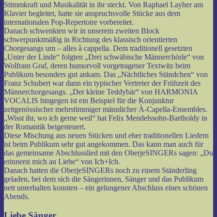
Stimmkraft und Musikalität in ihr steckt. Von Raphael Layher am
Klavier begleitet, hatte sie anspruchsvolle Stücke aus dem
internationalen Pop-Repertoire vorbereitet.
Danach schwenkten wir in unserem zweiten Block
schwerpunktmäßig in Richtung des klassisch orientierten
Chorgesangs um – alles à cappella. Dem traditionell gesetzten
„Unter der Linde“ folgten „Drei schwäbische Männerchörle“ von
Wolfram Graf, deren humorvoll vorgetragener Textwitz beim
Publikum besonders gut ankam. Das „Nächtliches Ständchen“ von
Franz Schubert war dann ein typischer Vertreter der Frühzeit des
Männerchorgesangs. „Der kleine Teddybär“ von HARMONIA
VOCALIS hingegen ist ein Beispiel für die Konjunktur
zeitgenössischer mehrstimmiger männlicher À-Capella-Ensembles.
„Wisst ihr, wo ich gerne weil“ hat Felix Mendelssohn-Bartholdy in
der Romantik beigesteuert.
Diese Mischung aus neuen Stücken und eher traditionellen Liedern
ist beim Publikum sehr gut angekommen. Das kann man auch für
das gemeinsame Abschlusslied mit den OberjeSINGERs sagen: „Du
erinnerst mich an Liebe“ von Ich+Ich.
Danach hatten die OberjeSINGERs noch zu einem Ständerling
geladen, bei dem sich die Sängerinnen, Sänger und das Publikum
nett unterhalten konnten – ein gelungener Abschluss eines schönen
Abends.
Liebe Sänger,