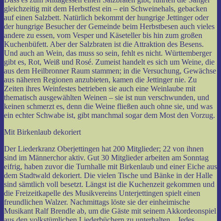
gleichzeitig mit dem Herbstfest ein – ein Schweinehals, gebacken
auf einen Salzbett. Natürlich bekommt der hungrige Jettinger oder
der hungrige Besucher der Gemeinde beim Herbstbesen auch vieles
andere zu essen, vom Vesper und Käseteller bis hin zum großen
Kuchenbüfett. Aber der Salzbraten ist die Attraktion des Besens.
Und auch an Wein, das muss so sein, fehlt es nicht. Württemberger
gibt es, Rot, Weiß und Rosé. Zumeist handelt es sich um Weine, die
aus dem Heilbronner Raum stammen; in die Versuchung, Gewächse
aus näheren Regionen anzubieten, kamen die Jettinger nie. Zu
Zeiten ihres Weinfestes betrieben sie auch eine Weinlaube mit
thematisch ausgewählten Weinen – sie ist nun verschwunden, und
keinen schmerzt es, denn die Weine fließen auch ohne sie, und was
ein echter Schwabe ist, gibt manchmal sogar dem Most den Vorzug.
Mit Birkenlaub dekoriert
Der Liederkranz Oberjettingen hat 200 Mitglieder; 22 von ihnen
sind im Männerchor aktiv. Gut 30 Mitglieder arbeiten am Sonntag
eifrig, haben zuvor die Turnhalle mit Birkenlaub und einer Eiche aus
dem Stadtwald dekoriert. Die vielen Tische und Bänke in der Halle
sind sämtlich voll besetzt. Längst ist die Kuchenzeit gekommen und
die Freizeitkapelle des Musikvereins Unterjettingen spielt einen
freundlichen Walzer. Nachmittags löste sie der einheimische
Musikant Ralf Brendle ab, um die Gäste mit seinem Akkordeonspiel
aus den volkstümlichen Liederbüchern zu unterhalten. „Jedes