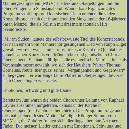
Männergesangverein (MGV) Liederkranz Oberjettingen und die
OberjeSingers am Samstagabend. Wunderbare Ergänzung des
Programms mit Pop- und klassischen Titeln erlebten die vielen
Konzertbesucher mit der imponierenden Singstimme der 16-jährigen
Sarah Menzel, die als Solistin mit drei internationalen Hits
beeindruckte.
„Mir im Süden“ lautete der selbstbewusste Titel des Konzertabends,
der nach einem vom Männerchor gesungenen Lied von Ralph Digel
gewählt worden war – und er umschrieb zu Recht die Qualität des
gemeinsamen Konzerts von Männerchor und gemischtem Chor aus
Oberjesingen. Sie hatten übrigens die evangelische Martinskirche als
Veranstaltungsort gewählt, wo sich der Hausherr, Pfarrer Thomas
Cornelius, freute, hier quasi seiner „Vergangenheit und Gegenwart“
zu begegnen – er war lange Jahre Pfarrer in Oberjesingen, bevor er
nach Oberjettingen wechselte.
Emotionen, Schwung und gute Laune
Bereits im Juni waren die beiden Chöre unter Leitung von Raphael
Layher zusammen aufgetreten, damals in der Kirche in
Oberjesingen (der Gäubote“ berichtete). Das Programm folge auch
diesmal „keinem festen Motto“, kündigte Rüdiger Stumm vom
MGV an, die Zuhörer freuten sich allerdings über eine Art roter
Faden: Die meisten Lieder gefielen mit Emotionen, Schwung und