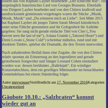
zudem das von Raphael Layher bearbeitete „Der schlechte Ruf“, ein
ursprünglich französisches Lied von Georges Brassens. Ebenfalls
von Dirigent Layher bearbeitet und von den Chören kraftvoll und
ausdrucksstark gemeinsam vorgetragen waren die Stücke „Musik,
Musik, Musik“ und „Du erinnerst mich an Liebe“. Seit Mitte 2015
hat Raphael Layher als junges Talent Sarah Menzel künstlerisch
unter seine Fittiche genommen und ihr Gelegenheit für Auftritte
gegeben: Sie sang nicht gerade einfache Titel von Cher („You
havent seen the last of me“), Ariana Grande („Tatooed Heart“) und
Demi Lovato („Stone Cold“) scheinbar mühelos, rund und mit
dunklem Timbre, spürbar die Dramatik, die den Texten innewohnt.
Nach anhaltendem Beifall dann eine Zugabe, die von den Chören
relativ spontan als Erinnerung an den legendären und gerade
gestorbenen Songwriter und Sänger Leonard Cohen einstudiert
worden war: dessen berühmtes „Hallelujah“. Ein würdiger
Konzertabschluss, dem ein geselliges Miteinander im benachbarten
Gemeindehaus bei einem Ständerling folgte.
Autor
mgvwpuser
Veröffentlicht am
17. November 2016
Kategorien
Uncategorized
Gäubote 10.10.: „Salzbraten“ kommt
wieder gut an