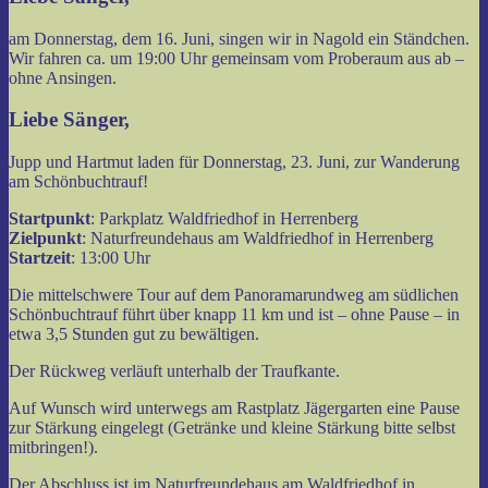
am Donnerstag, dem 16. Juni, singen wir in Nagold ein Ständchen.
Wir fahren ca. um 19:00 Uhr gemeinsam vom Proberaum aus ab –
ohne Ansingen.
Liebe Sänger,
Jupp und Hartmut laden für Donnerstag, 23. Juni, zur Wanderung
am Schönbuchtrauf!
Startpunkt
: Parkplatz Waldfriedhof in Herrenberg
Zielpunkt
: Naturfreundehaus am Waldfriedhof in Herrenberg
Startzeit
: 13:00 Uhr
Die mittelschwere Tour auf dem Panoramarundweg am südlichen
Schönbuchtrauf führt über knapp 11 km und ist – ohne Pause – in
etwa 3,5 Stunden gut zu bewältigen.
Der Rückweg verläuft unterhalb der Traufkante.
Auf Wunsch wird unterwegs am Rastplatz Jägergarten eine Pause
zur Stärkung eingelegt (Getränke und kleine Stärkung bitte selbst
mitbringen!).
Der Abschluss ist im Naturfreundehaus am Waldfriedhof in