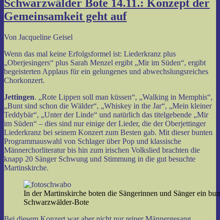
Schwarzwälder Bote 14.11.: Konzept der
Gemeinsamkeit geht auf
Von Jacqueline Geisel
Wenn das mal keine Erfolgsformel ist: Liederkranz plus
„Oberjesingers“ plus Sarah Menzel ergibt „Mir im Süden“, ergibt
begeisterten Applaus für ein gelungenes und abwechslungsreiches
Chorkonzert.
Jettingen
. „Rote Lippen soll man küssen“, „Walking in Memphis“,
„Bunt sind schon die Wälder“, „Whiskey in the Jar“, „Mein kleiner
Teddybär“, „Unter der Linde“ und natürlich das titelgebende „Mir
im Süden“ – dies sind nur einige der Lieder, die der Oberjettinger
Liederkranz bei seinem Konzert zum Besten gab. Mit dieser bunten
Programmauswahl von Schlager über Pop und klassische
Männerchorliteratur bis hin zum irischen Volkslied brachten die
knapp 20 Sänger Schwung und Stimmung in die gut besuchte
Martinskirche.
In der Martinskirche boten die Sängerinnen und Sänger ein bu
Schwarzwälder-Bote
Bei diesem Konzert war aber nicht nur reiner Männergesang