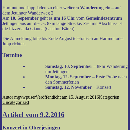
Hartmut und Jupp laden zu einer weiteren
Wanderung
ein – auf
dem Jettinger Wanderweg 2.
Am
10. September
geht es
um 16 Uhr
vom
Gemeindezentrum
Jettingen aus auf die ca. 8km lange Strecke. Ziel mit Abschluss ist
die Pizzeria da Gianna (Gasthof Bären).
Die Anmeldung bitte bis Ende August telefonisch an Hartmut oder
Jupp richten.
Termine
Samstag, 10. September
– 8km-Wanderung
um Jettingen
Montag, 12. September
– Erste Probe nach
den Sommerferien
Samstag, 12. November
– Konzert
Autor
mgvwpuser
Veröffentlicht am
15. August 2016
Kategorien
Uncategorized
Artikel vom 9.2.2016
Konzert in Oberjesingen