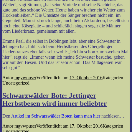
Wetter“, sagt Stumm, „hat seine Vorteile und seine Nachteile, das
gute und das schöne Wetter. Heute haben wir eher ein Wetter zum
Hockenbleiben.“ Die Umsätze der Sänger brechen nicht ein, im
Gegenteil. Man sitzt noch lange, auch beim Akkordeon, bestellt sich
noch eine Käseplatte – und schließlich singen sogar die Männer
vom Liederkranz, gemeinsam mit allen.
Emma Paal, die selbst in Böblingen lebt, aber eine Schwester in
Jettingen hat, fühlt sich beim Herbstbesen des Oberjettinger
Liederkranzes ebenfalls sehr wohl: „Ich bin schon zum zweiten Mal
hier“, sagt sie. „Immer wenn ich meine Schwester besuche, gehen
wir auf den Besen. Und das ist sehr schön. Das Mittagessen war
sehr gut.“
Autor
mgvwpuser
Veröffentlicht am
17. Oktober 2016
Kategorien
Uncategorized
Schwarzwälder Bote: Jettinger
Herbstbesen wird immer beliebter
Den
Artikel im Schwarzwälder Boten kann man hier
nachlesen…
Autor
mgvwpuser
Veröffentlicht am
17. Oktober 2016
Kategorien
Uncategorized