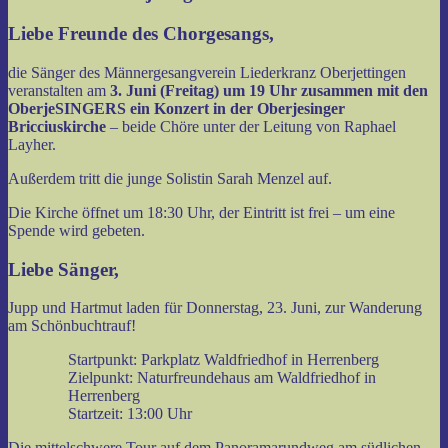
Liebe Freunde des Chorgesangs,
die Sänger des Männergesangverein Liederkranz Oberjettingen
veranstalten am
3. Juni (Freitag) um 19 Uhr zusammen mit den
OberjeSINGERS ein Konzert in der Oberjesinger
Bricciuskirche
– beide Chöre unter der Leitung von Raphael
Layher.
Außerdem tritt die junge Solistin Sarah Menzel auf.
Die Kirche öffnet um 18:30 Uhr, der Eintritt ist frei – um eine
Spende wird gebeten.
Liebe Sänger,
Jupp und Hartmut laden für Donnerstag, 23. Juni, zur Wanderung
am Schönbuchtrauf!
Startpunkt: Parkplatz Waldfriedhof in Herrenberg
Zielpunkt: Naturfreundehaus am Waldfriedhof in
Herrenberg
Startzeit: 13:00 Uhr
Die mittelschwere Tour auf dem Panoramarundweg am südlichen