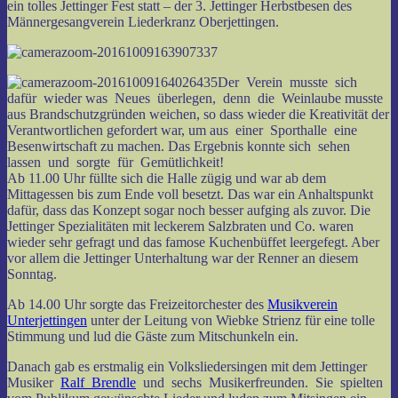
ein tolles Jettinger Fest statt – der 3. Jettinger Herbstbesen des
Männergesangverein Liederkranz Oberjettingen.
Der Verein musste sich
dafür wieder was Neues überlegen, denn die Weinlaube musste
aus Brandschutzgründen weichen, so dass wieder die Kreativität der
Verantwortlichen gefordert war, um aus einer Sporthalle eine
Besenwirtschaft zu machen. Das Ergebnis konnte sich sehen
lassen und sorgte für Gemütlichkeit!
Ab 11.00 Uhr füllte sich die Halle zügig und war ab dem
Mittagessen bis zum Ende voll besetzt. Das war ein Anhaltspunkt
dafür, dass das Konzept sogar noch besser aufging als zuvor. Die
Jettinger Spezialitäten mit leckerem Salzbraten und Co. waren
wieder sehr gefragt und das famose Kuchenbüffet leergefegt. Aber
vor allem die Jettinger Unterhaltung war der Renner an diesem
Sonntag.
Ab 14.00 Uhr sorgte das Freizeitorchester des
Musikverein
Unterjettingen
unter der Leitung von Wiebke Strienz für eine tolle
Stimmung und lud die Gäste zum Mitschunkeln ein.
Danach gab es erstmalig ein Volksliedersingen mit dem Jettinger
Musiker
Ralf Brendle
und sechs Musikerfreunden. Sie spielten