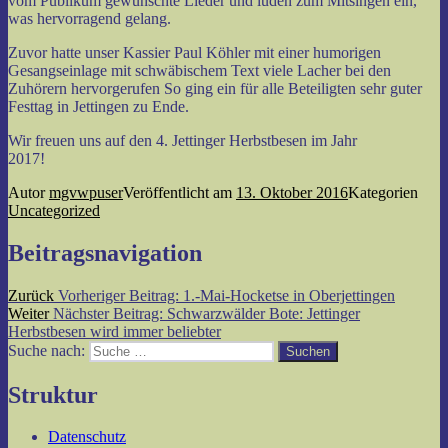
vom Publikum gewünschte Lieder und luden zum Mitsingen ein,
was hervorragend gelang.
Zuvor hatte unser Kassier Paul Köhler mit einer humorigen
Gesangseinlage mit schwäbischem Text viele Lacher bei den
Zuhörern hervorgerufen So ging ein für alle Beteiligten sehr guter
Festtag in Jettingen zu Ende.
Wir freuen uns auf den 4. Jettinger Herbstbesen im Jahr
2017!
Autor
mgvwpuser
Veröffentlicht am
13. Oktober 2016
Kategorien
Uncategorized
Beitragsnavigation
Zurück
Vorheriger Beitrag:
1.-Mai-Hocketse in Oberjettingen
Weiter
Nächster Beitrag:
Schwarzwälder Bote: Jettinger
Herbstbesen wird immer beliebter
Suche nach:
Suchen
Struktur
Datenschutz