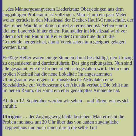
…des Männergesangverein Liederkranz Oberjettingen aus dem
langjährigen Proberaum ist vollzogen. Man ist um ein paar Meter
weiter gerückt in den Musiksaal der Decker-Hauff-Grundschule, der
über einen Wanddurchbruch direkt zu erreichen ist. Neben einem
kleinen Lagereck hinter einem Raumteiler im Musiksaal wird vor
allem noch ein Raum im Keller der Grundschule durch die
Gemeinde hergerichtet, damit Vereinseigentum geeignet gelagert
werden kann.
Fleißige Helfer waren einige Stunden damit beschäftigt, den Umzug
zu organisieren und durchzuführen. Das ging reibungslos. Nun sind
alle gespannt, wie die Probenarbeit sich gestalten wird. Denn einen
großen Nachteil hat die neue Lokalität: Im angestammten
Übungsraum war eigens für musikalische Aktivitäten eine
Spezialdecke zur Verbesserung der Akustik verbaut. Die fehlt nun
im neuen Raum, der somit ein eher gedämpftes Ambiente hat.
Ab dem 12. September werden wir sehen – und hören, wie es sich
anfühlt.
Übrigens
… der Zugangsweg bleibt bestehen: Man erreicht die
Proben montags um 20 Uhr über das von außen zugängliche
Treppenhaus und auch innen durch die selbe Tür!