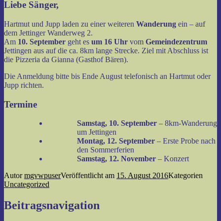
Liebe Sänger,
Hartmut und Jupp laden zu einer weiteren
Wanderung
ein – auf
dem Jettinger Wanderweg 2.
Am
10. September
geht es
um 16 Uhr
vom
Gemeindezentrum
Jettingen aus auf die ca. 8km lange Strecke. Ziel mit Abschluss ist
die Pizzeria da Gianna (Gasthof Bären).
Die Anmeldung bitte bis Ende August telefonisch an Hartmut oder
Jupp richten.
Termine
Samstag, 10. September
– 8km-Wanderung
um Jettingen
Montag, 12. September
– Erste Probe nach
den Sommerferien
Samstag, 12. November
– Konzert
Autor
mgvwpuser
Veröffentlicht am
15. August 2016
Kategorien
Uncategorized
Beitragsnavigation