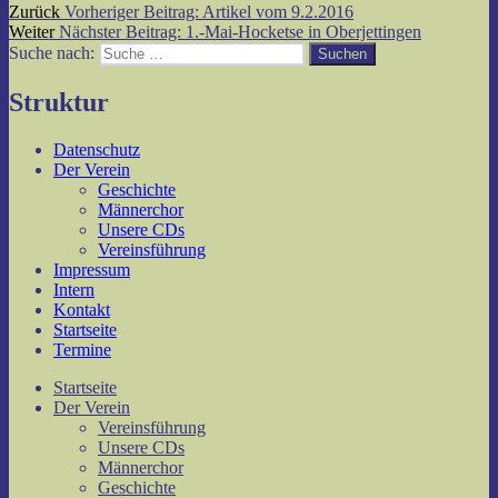
Zurück
Vorheriger Beitrag:
Artikel vom 9.2.2016
Weiter
Nächster Beitrag:
1.-Mai-Hocketse in Oberjettingen
Suche nach:
Suchen
Struktur
Datenschutz
Der Verein
Geschichte
Männerchor
Unsere CDs
Vereinsführung
Impressum
Intern
Kontakt
Startseite
Termine
Startseite
Der Verein
Vereinsführung
Unsere CDs
Männerchor
Geschichte