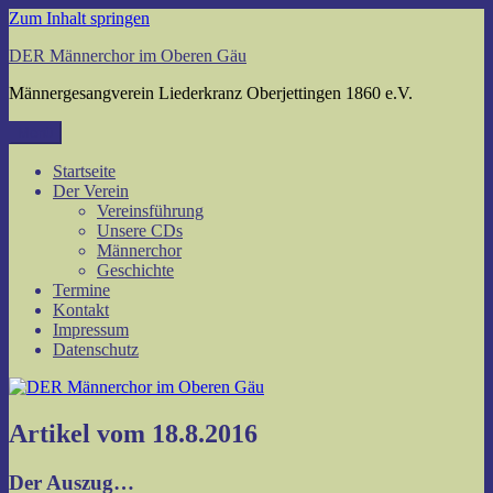
Zum Inhalt springen
DER Männerchor im Oberen Gäu
Männergesangverein Liederkranz Oberjettingen 1860 e.V.
Menü
Startseite
Der Verein
Vereinsführung
Unsere CDs
Männerchor
Geschichte
Termine
Kontakt
Impressum
Datenschutz
Artikel vom 18.8.2016
Der Auszug…